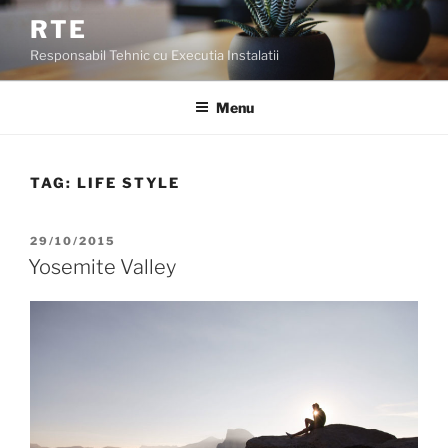
Skip
RTE
to
Responsabil Tehnic cu Executia Instalatii
content
Menu
TAG:
LIFE STYLE
POSTED
29/10/2015
ON
Yosemite Valley