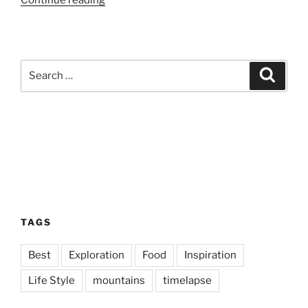
Food”
Search
Search
for:
TAGS
Best
Exploration
Food
Inspiration
Life Style
mountains
timelapse