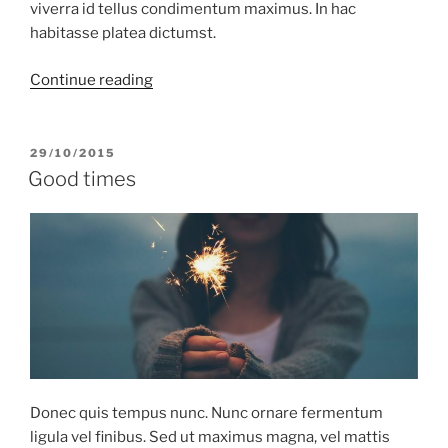
viverra id tellus condimentum maximus. In hac
habitasse platea dictumst.
“Yosemite
Continue reading
Valley”
POSTED
29/10/2015
ON
Good times
Donec quis tempus nunc. Nunc ornare fermentum
ligula vel finibus. Sed ut maximus magna, vel mattis