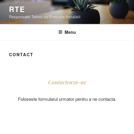
Skip
RTE
to
Responsabil Tehnic cu Executia Instalatii
content
Menu
CONTACT
Contacteaza-ne
Foloseste formularul urmator pentru a ne contacta.