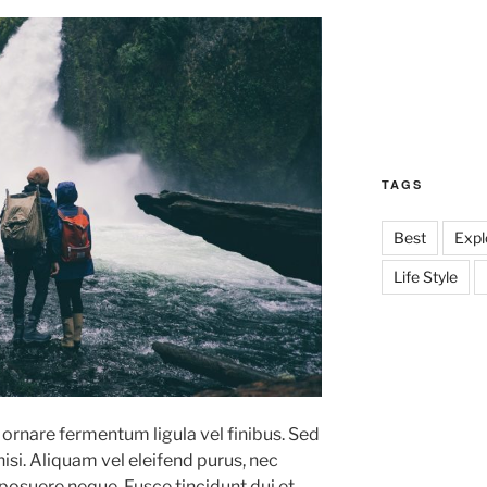
TAGS
Best
Expl
Life Style
rnare fermentum ligula vel finibus. Sed
si. Aliquam vel eleifend purus, nec
osuere neque. Fusce tincidunt dui et