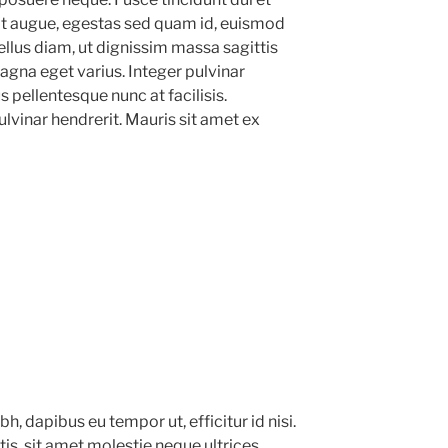
lit augue, egestas sed quam id, euismod
 tellus diam, ut dignissim massa sagittis
gna eget varius. Integer pulvinar
 pellentesque nunc at facilisis.
vinar hendrerit. Mauris sit amet ex
ibh, dapibus eu tempor ut, efficitur id nisi.
, sit amet molestie neque ultrices.