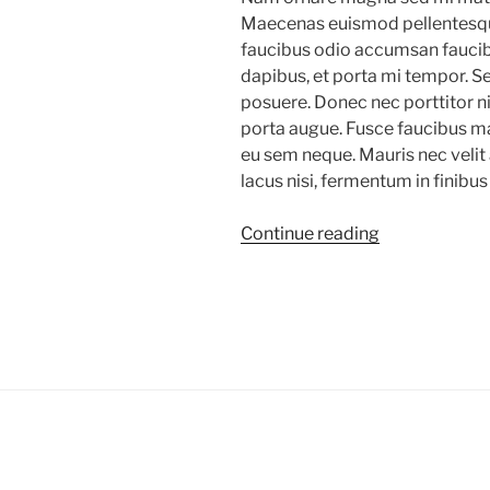
Maecenas euismod pellentesque 
faucibus odio accumsan faucib
dapibus, et porta mi tempor. 
posuere. Donec nec porttitor ni
porta augue. Fusce faucibus ma
eu sem neque. Mauris nec velit 
lacus nisi, fermentum in finibus
“Natural
Continue reading
Food”