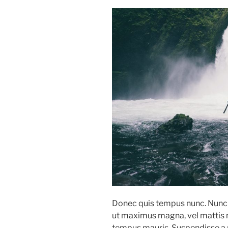
Donec quis tempus nunc. Nunc o
ut maximus magna, vel mattis ni
tempus mauris. Suspendisse a p