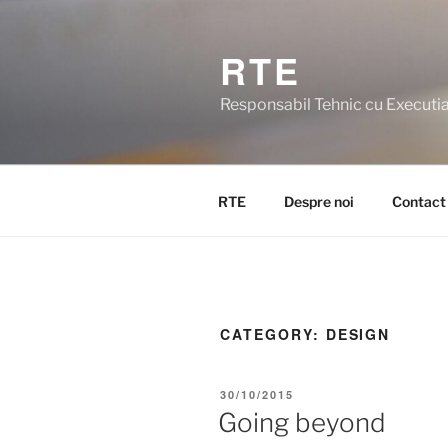
Skip
to
RTE
content
Responsabil Tehnic cu Executia 
RTE
Despre noi
Contact
CATEGORY:
DESIGN
POSTED
30/10/2015
ON
Going beyond