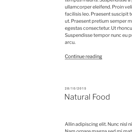
ullamcorper eleifend. Proin ve
facilisis leo. Praesent suscipit
ut. Praesent pretium semper ma
egestas consectetur. Ut rhoncus
Suspendisse tempor nunc eu pul
arcu.
“Going
Continue reading
beyond”
POSTED
28/10/2015
ON
Natural Food
Allin adipiscing elit. Nunc nisl n
Nam ornare magna sed mi mattis